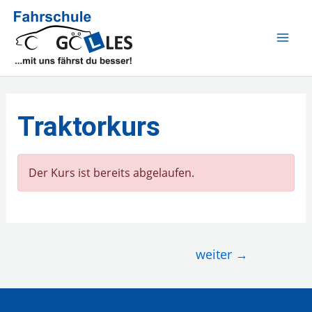
Zum
Inhalt
MAI
springen
ME
Traktorkurs
Der Kurs ist bereits abgelaufen.
Beitragsnavigation
weiter
→