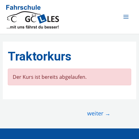
Zum
Inhalt
MAI
springen
ME
Traktorkurs
Der Kurs ist bereits abgelaufen.
Beitragsnavigation
weiter
→