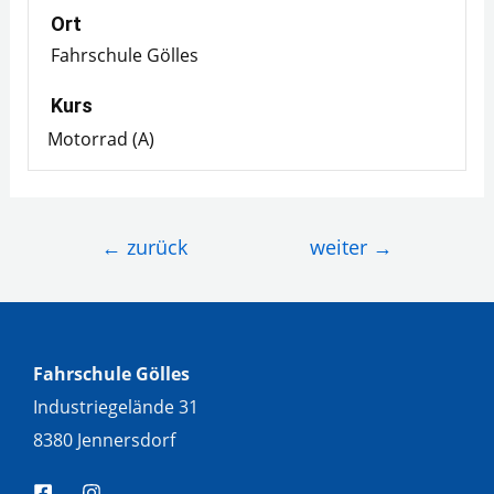
Ort
Fahrschule Gölles
Kurs
Motorrad (A)
Beitragsnavigation
←
zurück
weiter
→
Fahrschule Gölles
Industriegelände 31
8380 Jennersdorf