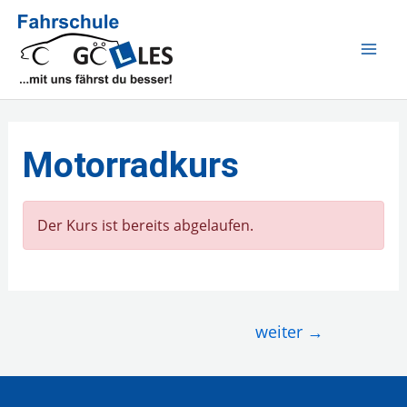
Zum
Inhalt
MAI
springen
ME
Motorradkurs
Der Kurs ist bereits abgelaufen.
Beitragsnavigation
weiter
→