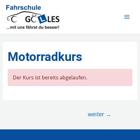
Zum
Inhalt
MAI
springen
ME
Motorradkurs
Der Kurs ist bereits abgelaufen.
Beitragsnavigation
weiter
→