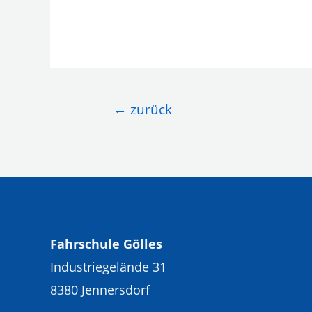
Beitragsnavigation
←
zurück
Fahrschule Gölles
Industriegelände 31
8380 Jennersdorf