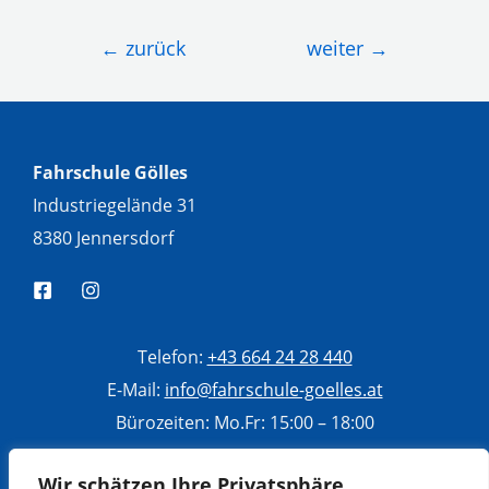
Beitragsnavigation
←
zurück
weiter
→
Fahrschule Gölles
Industriegelände 31
8380 Jennersdorf
Telefon:
+43 664 24 28 440
E-Mail:
info@fahrschule-goelles.at
Bürozeiten: Mo.Fr: 15:00 – 18:00
Di, Mi, Do: 10:00 – 13:00
Wir schätzen Ihre Privatsphäre
Sa: 9:00 – 12:00