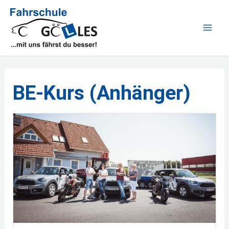
Zum
Inhalt
MAI
springen
ME
BE-Kurs (Anhänger)