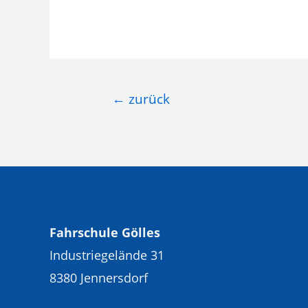
Beitragsnavigation
←
zurück
Fahrschule Gölles
Industriegelände 31
8380 Jennersdorf